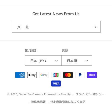
Get Latest News From Us
メール
国/地域
言語
日本 | JPY ¥
日本語
決
済
方
法
© 2026,
SmartflexCamera
Powered by Shopify
プライバシーポリシー
連絡先情報
特定商取引法に基づく表記